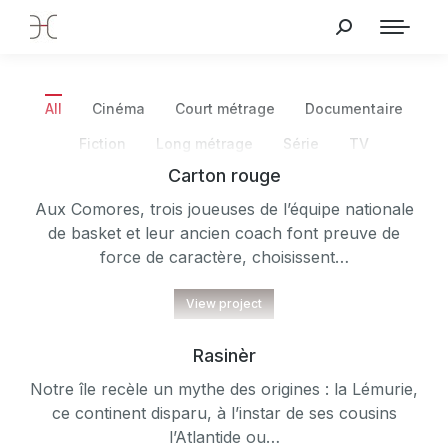
All
Cinéma
Court métrage
Documentaire
Fiction
Long métrage
Série
TV
Carton rouge
Aux Comores, trois joueuses de l’équipe nationale
de basket et leur ancien coach font preuve de
force de caractère, choisissent…
View project
Rasinèr
Notre île recèle un mythe des origines : la Lémurie,
ce continent disparu, à l’instar de ses cousins
l’Atlantide ou…