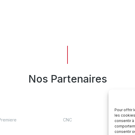
Nos Partenaires
Pour offrir
les cookies
Premiere
CNC
Ministère
consentir à
comportemen
consentir o